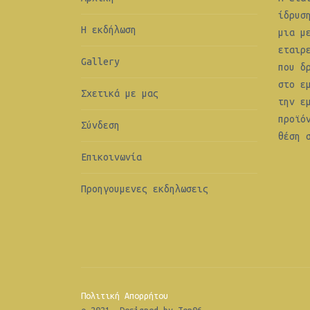
ίδρυσ
Η εκδήλωση
μια μ
εταιρ
Gallery
που δ
στο ε
Σχετικά με μας
την ε
προϊό
Σύνδεση
θέση 
Επικοινωνία
Προηγουμενες εκδηλωσεις
Πολιτική Απορρήτου