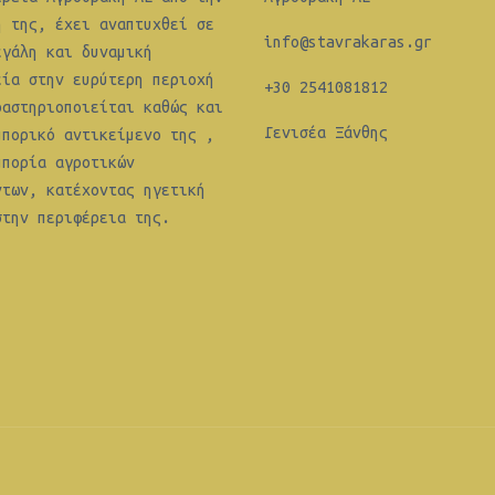
η της, έχει αναπτυχθεί σε
info@stavrakaras.gr
εγάλη και δυναμική
εία στην ευρύτερη περιοχή
+30 2541081812
ραστηριοποιείται καθώς και
Γενισέα Ξάνθης
μπορικό αντικείμενο της ,
μπορία αγροτικών
ντων, κατέχοντας ηγετική
στην περιφέρεια της.