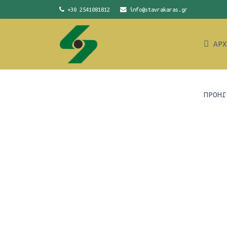
+30 2541081812
info@stavrakaras.gr
ΑΡΧ
ΠΡΟΗΓ